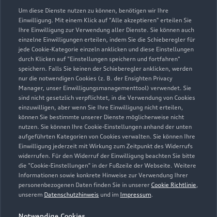
0561 81030
Um diese Dienste nutzen zu können, benötigen wir Ihre
Einwilligung. Mit einem Klick auf "Alle akzeptieren" erteilen Sie
Ihre Einwilligung zur Verwendung aller Dienste. Sie können auch
info@autohaus-klein.de
einzelne Einwilligungen erteilen, indem Sie die Schieberegler für
jede Cookie-Kategorie einzeln anklicken und diese Einstellungen
Kontaktdaten herunterladen
durch Klicken auf "Einstellungen speichern und fortfahren"
speichern. Falls Sie keinen der Schieberegler anklicken, werden
nur die notwendigen Cookies (z. B. der Ensighten Privacy
Manager, unser Einwilligungsmanagementtool) verwendet. Sie
sind nicht gesetzlich verpflichtet, in die Verwendung von Cookies
Öffnungszeiten
einzuwilligen, aber wenn Sie Ihre Einwilligung nicht erteilen,
können Sie bestimmte unserer Dienste möglicherweise nicht
nutzen. Sie können Ihre Cookie-Einstellungen anhand der unten
aufgeführten Kategorien von Cookies verwalten. Sie können Ihre
Verkauf
Einwilligung jederzeit mit Wirkung zum Zeitpunkt des Widerrufs
Geschlossen
,
öffnet am
Montag 08:00
widerrufen. Für den Widerruf der Einwilligung beachten Sie bitte
die "Cookie-Einstellungen" in der Fußzeile der Webseite. Weitere
Informationen sowie konkrete Hinweise zur Verwendung Ihrer
Service
personenbezogenen Daten finden Sie in unserer
Cookie Richtlinie
,
Geschlossen
,
öffnet am
Montag 06:00
unserem
Datenschutzhinweis
und im
Impressum
.
Notwendige Cookies