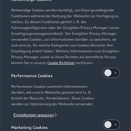
Teile- & Zubehörverkauf
Geschlossen
,
öffnet am
Montag 07:00
Notwendige Cookies werden benötigt, um Ihnen grundlegende
Funktionen während der Nutzung der Webseite zur Verfügung zu
stellen. Zu diesen Funktionen gehört z. B. der
Fahrzeugkonfigurator oder der Ensighten Privacy Manager (unser
Einwilligungsmanagementtool). Der Ensighten Privacy Manager
Zurück nach oben
verwendet Cookies, um Informationen darüber zu speichern, ob
und wenn ja, für welche Kategorien von Cookies Benutzer ihre
Einwilligung erteilt haben. Weitere Informationen zum Ensighten
Modelle
Privacy Manager, sowie zu Ihren Rechten als betroffene Person
können Sie in unserer
Cookie Richtlinie
nachlesen.
Kaufen & leasen
Alle Modelle
Performance Cookies
Modelle vergleichen
Service & Zubehör
Performance Cookies sammeln Informationen
Neuwagensuche
darüber, wie unsere Webseite genutzt wird (z. B.
Elektromodelle
Anzahl der Besuche, Verweildauer). Diese Cookies
Gebrauchtwagensuche
Support
werden zur Optimierung der Webseite verwendet.
Saisonale Angebote
Plug-in-Hybride
Gebrauchtwagen
Einstellungen anpassen
Audi Services
Über Audi
Kundenservice
Finanzierung
Marketing Cookies
Garantie